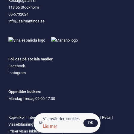
Roslagsgatan 31
113 55 Stockholm
08-6732024
info@salmantinos.se
Följ oss på sociala medier
Facebook
Instagram
Öppettider butiken:
Måndag-fredag 09:00-17:00
Köpvillkor
|
Integritetspolicy
|
Cookies
|
Leveransvillkor
|
Retur
|
Vi använder cookies.
🍪
OK
Visselblåsning
|
Tillgänglighet
Läs mer
Priser visas inklusive moms för privatkunder.