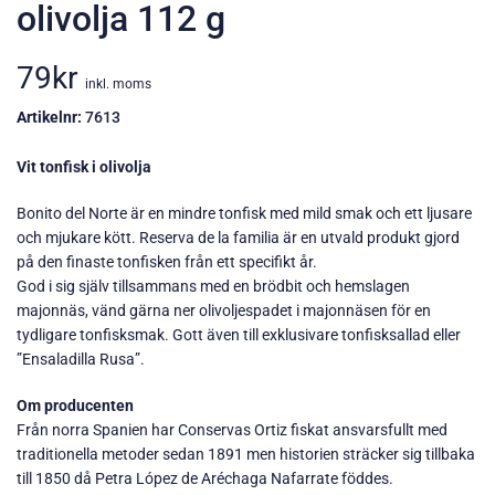
olivolja 112 g
79
kr
inkl. moms
Artikelnr:
7613
Vit tonfisk i olivolja
Bonito del Norte är en mindre tonfisk med mild smak och ett ljusare
och mjukare kött. Reserva de la familia är en utvald produkt gjord
på den finaste tonfisken från ett specifikt år.
God i sig själv tillsammans med en brödbit och hemslagen
majonnäs, vänd gärna ner olivoljespadet i majonnäsen för en
tydligare tonfisksmak. Gott även till exklusivare tonfisksallad eller
”Ensaladilla Rusa”.
Om producenten
Från norra Spanien har Conservas Ortiz fiskat ansvarsfullt med
traditionella metoder sedan 1891 men historien sträcker sig tillbaka
till 1850 då Petra López de Aréchaga Nafarrate föddes.