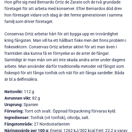
Hon gifte sig med Bernardo Ortiz de Zarate och de två grundade
företaget för att arbeta med konserver. Efter Bernardos död drev
hon företaget vidare och idag är det femte generationen i samma
familj som driver företaget.
Conservas Ortiz arbetar hårt för att bygga upp en trovärdighet
kring fångsten. Man vill ha ett hållbart fiske men det finns problem i
fiskesektorn. Conservas Ortiz arbetar aktivt för att man även i
framtiden ska kunna få en förnyelse av de arter de fångar.
Samtidigt är man mån om att inte skada andra arter under dagens
arbete. Man använder därför traditionella metoder vid fångst som
fiskespö för att fånga tonfisk och nät för att fånga sardeller. Båda
är bl.a delfinsäkra.
Nettovikt:
112 g
Avrunnen vikt:
82 g
Ursprung:
Spanien
Förvaring:
Torrt och svalt. Öppnad förpackning förvaras kyld.
Ingredienser:
Tonfisk (vit tonfisk), olivolja, salt.
Fångstområde:
27 Nordostatlanten
Näringsvärde per 100 g:
Energi: 1262 kJ/302 kcal Fett: 22,2 g varav