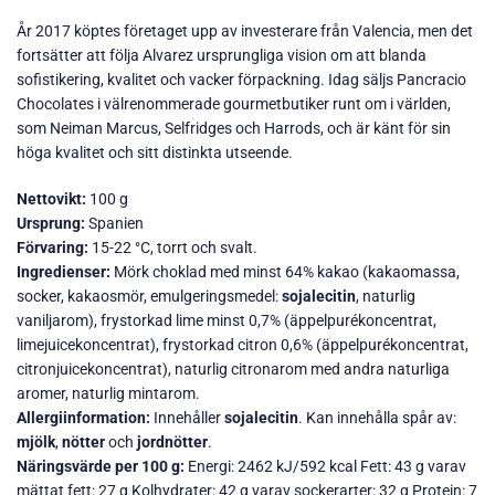
År 2017 köptes företaget upp av investerare från Valencia, men det
fortsätter att följa Alvarez ursprungliga vision om att blanda
sofistikering, kvalitet och vacker förpackning. Idag säljs Pancracio
Chocolates i välrenommerade gourmetbutiker runt om i världen,
som Neiman Marcus, Selfridges och Harrods, och är känt för sin
höga kvalitet och sitt distinkta utseende​.
Nettovikt:
100 g
Ursprung:
Spanien
Förvaring:
15-22 °C, torrt och svalt.
Ingredienser:
Mörk choklad med minst 64% kakao (kakaomassa,
socker, kakaosmör, emulgeringsmedel:
sojalecitin
, naturlig
vaniljarom), frystorkad lime minst 0,7% (äppelpurékoncentrat,
limejuicekoncentrat), frystorkad citron 0,6% (äppelpurékoncentrat,
citronjuicekoncentrat), naturlig citronarom med andra naturliga
aromer, naturlig mintarom.
Allergiinformation:
Innehåller
sojalecitin
. Kan innehålla spår av:
mjölk
,
nötter
och
jordnötter
.
Näringsvärde per 100 g:
Energi: 2462 kJ/592 kcal Fett: 43 g varav
mättat fett: 27 g Kolhydrater: 42 g varav sockerarter: 32 g Protein: 7