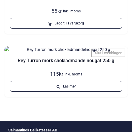
55
kr
inkl. moms
Lägg till i varukorg
Slut i webblager
Rey Turron mörk chokladmandelnougat 250 g
115
kr
inkl. moms
Läs mer
Salmantinos Delikatesser AB