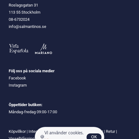
Roslagsgatan 31
113 55 Stockholm
08-6732024
info@salmantinos.se
Följ oss på sociala medier
Facebook
Instagram
Öppettider butiken:
Måndag-fredag 09:00-17:00
Köpvillkor
|
Integritetspolicy
|
Cookies
|
Leveransvillkor
|
Retur
|
Vi använder cookies.
Visselblåsning
|
Tillgänglighet