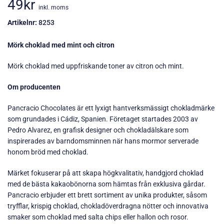
49
kr
inkl. moms
Artikelnr:
8253
Mörk choklad med mint och citron
Mörk choklad med uppfriskande toner av citron och mint.
Om producenten
Pancracio Chocolates är ett lyxigt hantverksmässigt chokladmärke
som grundades i Cádiz, Spanien. Företaget startades 2003 av
Pedro Alvarez, en grafisk designer och chokladälskare som
inspirerades av barndomsminnen när hans mormor serverade
honom bröd med choklad.
Märket fokuserar på att skapa högkvalitativ, handgjord choklad
med de bästa kakaobönorna som hämtas från exklusiva gårdar.
Pancracio erbjuder ett brett sortiment av unika produkter, såsom
tryfflar, krispig choklad, chokladöverdragna nötter och innovativa
smaker som choklad med salta chips eller hallon och rosor.