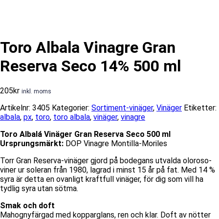
Toro Albala Vinagre Gran
Reserva Seco 14% 500 ml
205
kr
inkl. moms
Artikelnr:
3405
Kategorier:
Sortiment-vinäger
,
Vinäger
Etiketter:
albala
,
px
,
toro
,
toro albala
,
vinäger
,
vinagre
Toro Albalá Vinäger Gran Reserva Seco 500 ml
Ursprungsmärkt:
DOP Vinagre Montilla-Moriles
Torr Gran Reserva-vinäger gjord på bodegans utvalda oloroso-
viner ur soleran från 1980, lagrad i minst 15 år på fat. Med 14 %
syra är detta en ovanligt kraftfull vinäger, för dig som vill ha
tydlig syra utan sötma.
Smak och doft
Mahognyfärgad med kopparglans, ren och klar. Doft av nötter