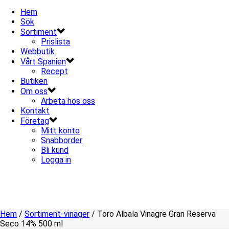
Hem
Sök
Sortiment
Prislista
Webbutik
Vårt Spanien
Recept
Butiken
Om oss
Arbeta hos oss
Kontakt
Företag
Mitt konto
Snabborder
Bli kund
Logga in
Hem
/
Sortiment-vinäger
/ Toro Albala Vinagre Gran Reserva
Seco 14% 500 ml