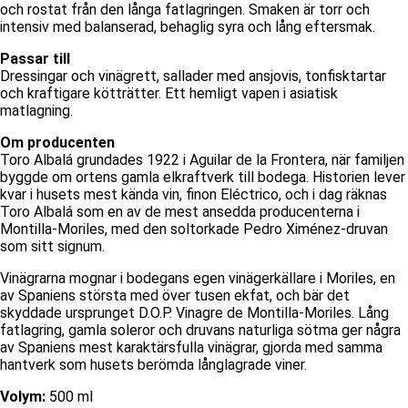
och rostat från den långa fatlagringen. Smaken är torr och
intensiv med balanserad, behaglig syra och lång eftersmak.
Passar till
Dressingar och vinägrett, sallader med ansjovis, tonfisktartar
och kraftigare kötträtter. Ett hemligt vapen i asiatisk
matlagning.
Om producenten
Toro Albalá grundades 1922 i Aguilar de la Frontera, när familjen
byggde om ortens gamla elkraftverk till bodega. Historien lever
kvar i husets mest kända vin, finon Eléctrico, och i dag räknas
Toro Albalá som en av de mest ansedda producenterna i
Montilla-Moriles, med den soltorkade Pedro Ximénez-druvan
som sitt signum.
Vinägrarna mognar i bodegans egen vinägerkällare i Moriles, en
av Spaniens största med över tusen ekfat, och bär det
skyddade ursprunget D.O.P. Vinagre de Montilla-Moriles. Lång
fatlagring, gamla soleror och druvans naturliga sötma ger några
av Spaniens mest karaktärsfulla vinägrar, gjorda med samma
hantverk som husets berömda långlagrade viner.
Volym:
500 ml