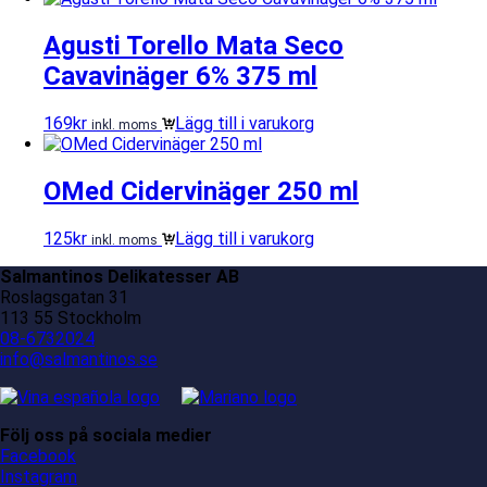
Agusti Torello Mata Seco
Cavavinäger 6% 375 ml
169
kr
Lägg till i varukorg
inkl. moms
OMed Cidervinäger 250 ml
125
kr
Lägg till i varukorg
inkl. moms
Salmantinos Delikatesser AB
Roslagsgatan 31
113 55 Stockholm
08-6732024
info@salmantinos.se
Följ oss på sociala medier
Facebook
Instagram