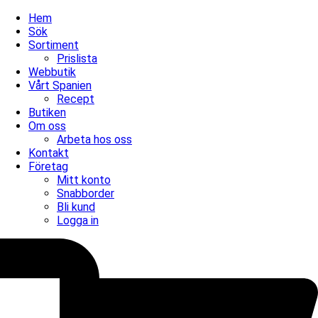
Hem
Sök
Sortiment
Prislista
Webbutik
Vårt Spanien
Recept
Butiken
Om oss
Arbeta hos oss
Kontakt
Företag
Mitt konto
Snabborder
Bli kund
Logga in