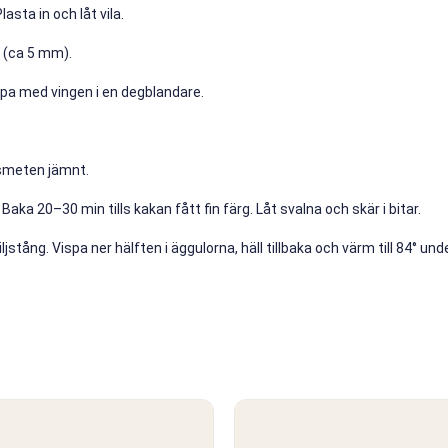
asta in och låt vila.
r (ca 5 mm).
spa med vingen i en degblandare.
 smeten jämnt.
ka 20–30 min tills kakan fått fin färg. Låt svalna och skär i bitar.
stång. Vispa ner hälften i äggulorna, häll tillbaka och värm till 84° unde