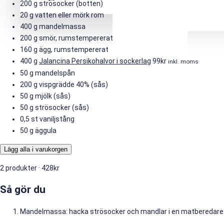
200 g
strösocker (botten)
20 g
vatten eller mörk rom
400 g
mandelmassa
200 g
smör, rumstempererat
160 g
ägg, rumstempererat
400 g
Jalancina Persikohalvor i sockerlag
99
kr
inkl. moms
50 g
mandelspån
200 g
vispgrädde 40% (sås)
50 g
mjölk (sås)
50 g
strösocker (sås)
0,5 st
vaniljstång
50 g
äggula
Lägg alla i varukorgen
2 produkter ·
428
kr
Så gör du
Mandelmassa: hacka strösocker och mandlar i en matberedare t