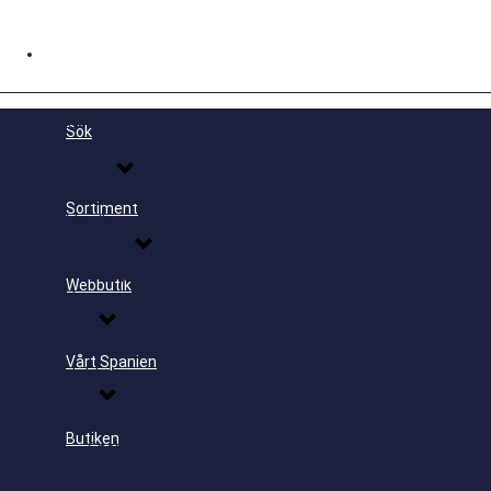
Hem
Hem
Sök
Sök
Sortiment
Prislista
Sortiment
Webbutik
Vårt Spanien
Recept
Prislista
Webbutik
Butiken
Om oss
Arbeta hos oss
Vårt Spanien
Kontakt
Företag
Mitt konto
Recept
Butiken
Snabborder
Bli kund