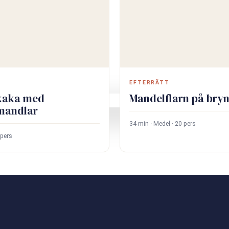
EFTERRÄTT
kaka med
Mandelflarn på bry
mandlar
34 min · Medel · 20 pers
 pers