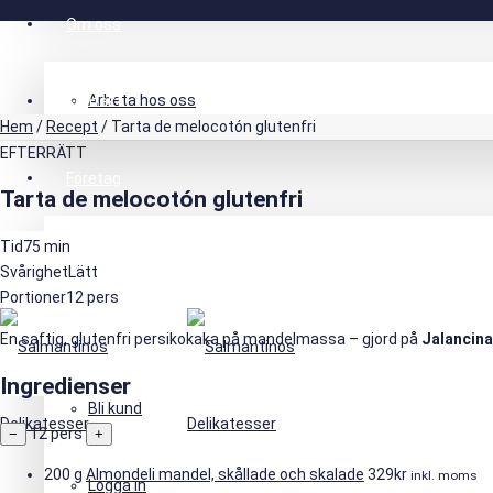
Logga in
Om oss
Arbeta hos oss
Kontakt
Hem
/
Recept
/ Tarta de melocotón glutenfri
EFTERRÄTT
Företag
Tarta de melocotón glutenfri
Tid
75 min
Mitt konto
Svårighet
Lätt
Portioner
12 pers
Snabborder
En saftig, glutenfri persikokaka på mandelmassa – gjord på
Jalancina
Ingredienser
Bli kund
12
pers
−
+
200 g
Almondeli mandel, skållade och skalade
329
kr
inkl. moms
Logga in