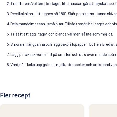
Tillsätt rom/vatten lite i taget tills massan går att trycka ihop. Pl
Persikakakan: sätt ugnen på 180°. Skär persikorna i tunna skivo
Dela mandelmassan i små bitar. Tillsätt smör lite i taget och vi
Tillsätt ett ägg i taget och blanda väl men så lite som möjligt.
Smöra en långpanna och lägg bakplåtspapper i botten. Bred ut
Lägg persikaskivorna fint på smeten och strö över mandelspån. Ba
Vaniljsås: koka upp grädde, mjölk, strösocker och urskrapad vanilj
Fler recept