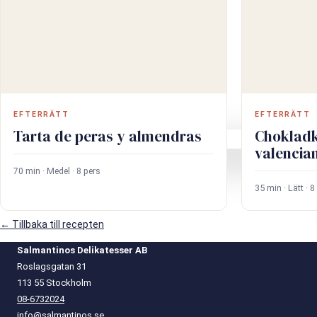
0
EFTERRÄTT
EFTERRÄTT
Tarta de peras y almendras
Choklad
Varukorg
valencia
70 min · Medel · 8 pers
35 min · Lätt · 8
← Tillbaka till recepten
Salmantinos Delikatesser AB
Roslagsgatan 31
113 55 Stockholm
08-6732024
info@salmantinos.se