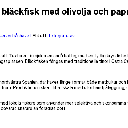
bläckfisk med olivolja och pap
serverfrånhavet
Etikett:
fotograferas
 och salt. Texturen är mjuk men ändå köttig, med en tydlig kryddi
ngstplatsen. Bläckfisken fångas med traditionella tinor i Östra C
nordvästra Spanien, där havet länge format både matkultur och h
entrum. Produktionen sker i liten skala med stor handpåläggning, 
e med lokala fiskare som använder mer selektiva och skonsamma
 bevaras snarare än förädlas bort.