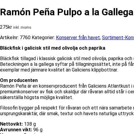
Ramón Peña Pulpo a la Gallega 
275
kr
inkl. moms
Artikelnr:
7760
Kategorier:
Konserver från havet
,
Sortiment-Kon
Bläckfisk i galicisk stil med olivolja och paprika
Bläckfisk tillagad i klassisk galicisk stil med olivolja, paprika
Beteckningen a la gallega syftar på tillagningssättet, inte på få
exemplar med jämnare kvalitet än Galiciens klippbottnar.
Om producenten
Ramón Peña är en konservproducent från Galiciens Atlantkust i 
premiumkonserver av fisk och skaldjur där råvaran alltid står i c
säkerställa högsta möjliga kvalitet.
Filosofin bygger på respekt för råvaran och ett nära samarbet
ursprungskaraktär, där smak, textur och havets naturliga uttryck
Nettovikt:
138 g
Avrunnen vikt:
96 g