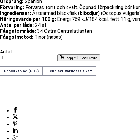
Ursprung:
Spanien
Förvaring:
Förvaras torrt och svalt. Öppnad förpackning bör k
Ingredienser:
Åttaarmad bläckfisk (
blötdjur
) (Octopus vulgaris),
Näringsvärde per 100 g:
Energi 769 kJ/184 kcal, fett 11 g, vara
Antal per låda:
24 st
Fångstområde:
34 Östra Centralatlanten
Fångstmetod:
Tinor (nasas)
Antal
Lägg till i varukorg
Produktblad (PDF)
Tekniskt varucertifikat