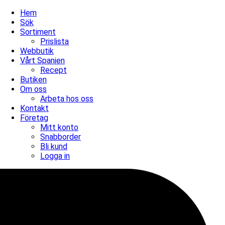
Hem
Sök
Sortiment
Prislista
Webbutik
Vårt Spanien
Recept
Butiken
Om oss
Arbeta hos oss
Kontakt
Företag
Mitt konto
Snabborder
Bli kund
Logga in