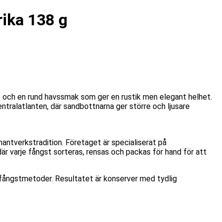
rika 138 g
ghet och en rund havssmak som ger en rustik men elegant helhet.
entralatlanten, där sandbottnarna ger större och ljusare
antverkstradition. Företaget är specialiserat på
där varje fångst sorteras, rensas och packas för hand för att
 fångstmetoder. Resultatet är konserver med tydlig