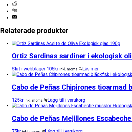
Relaterade produkter
Ortiz Sardinas sardiner i ekologisk ol
Slut i webblager
105
kr
Läs mer
inkl. moms
Cabo de Peñas Chipirones tioarmad blä
125
kr
Lägg till i varukorg
inkl. moms
Cabo de Peñas Mejillones Escabeche
75
kr
Lägg till i varukorg
inkl. moms