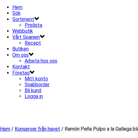
Hem
Sök
Sortiment
Prislista
Webbutik
Vårt Spanien
Recept
Butiken
Om oss
Arbeta hos oss
Kontakt
Företag
Mitt konto
Snabborder
Bli kund
Logga in
Hem
/
Konserver från havet
/ Ramón Peña Pulpo a la Gallega blä