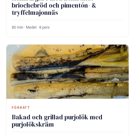
briochebröd och pimentón- &
tryffelmajonnäs
80 min · Medel · 8 pers
FÖRRÄTT
Bakad och grillad purjolök med
purjolökskräm