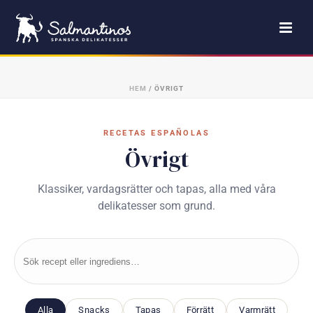
HEM
/
ÖVRIGT
RECETAS ESPAÑOLAS
Övrigt
Klassiker, vardagsrätter och tapas, alla med våra
delikatesser som grund.
Alla
Snacks
Tapas
Förrätt
Varmrätt