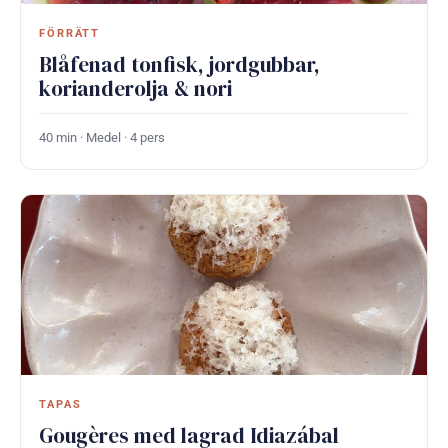
FÖRRÄTT
Blåfenad tonfisk, jordgubbar,
korianderolja & nori
40 min · Medel · 4 pers
TAPAS
Gougères med lagrad Idiazábal