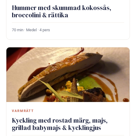
Hummer med skummad kokossås,
broccolini & rättika
70 min · Medel · 4 pers
VARMRÄTT
Kyckling med rostad märg, majs,
grillad babymajs & kycklingjus