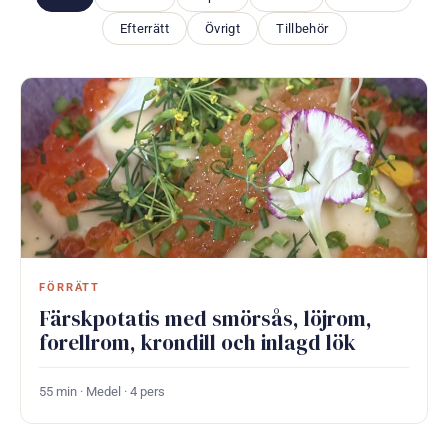
Efterrätt
Övrigt
Tillbehör
FÖRRÄTT
Färskpotatis med smörsås, löjrom,
forellrom, krondill och inlagd lök
55 min · Medel · 4 pers