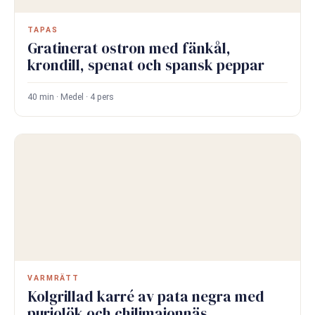
TAPAS
Gratinerat ostron med fänkål,
krondill, spenat och spansk peppar
40 min · Medel · 4 pers
VARMRÄTT
Kolgrillad karré av pata negra med
purjolök och chilimajonnäs