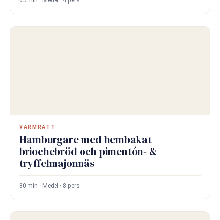
65 min · Medel · 4 pers
VARMRÄTT
Hamburgare med hembakat
briochebröd och pimentón- &
tryffelmajonnäs
80 min · Medel · 8 pers