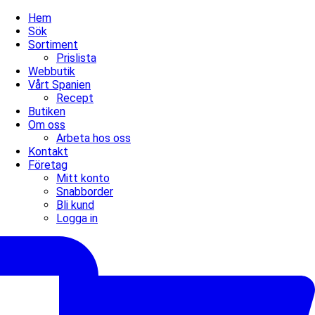
Hem
Sök
Sortiment
Prislista
Webbutik
Vårt Spanien
Recept
Butiken
Om oss
Arbeta hos oss
Kontakt
Företag
Mitt konto
Snabborder
Bli kund
Logga in